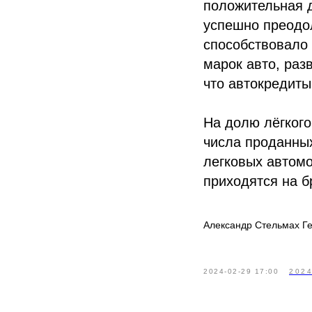
положительная д
успешно преодол
способствовало 
марок авто, раз
что автокредиты
На долю лёгког
числа проданных
легковых автомо
приходятся на б
Александр Стельмах Г
2024-02-29 17:00
202