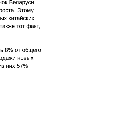
нок Беларуси
роста. Этому
ых китайских
также тот факт,
ь 8% от общего
родажи новых
из них 57%